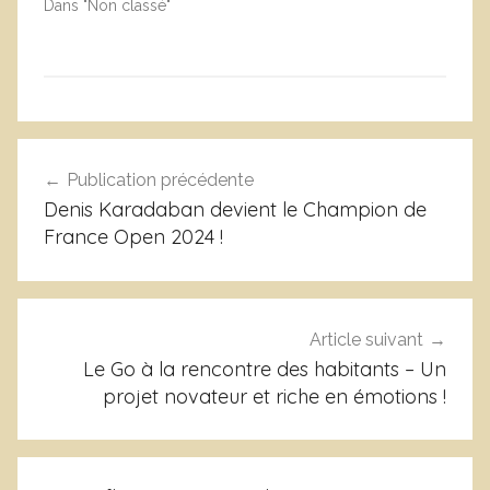
Dans "Non classé"
N
Navigation
o
Publication précédente
de
n
Denis Karadaban devient le Champion de
c
l’article
France Open 2024 !
l
a
s
s
Article suivant
é
Le Go à la rencontre des habitants – Un
projet novateur et riche en émotions !