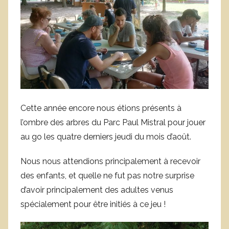
u
s
t
i
n
N
o
i
Cette année encore nous étions présents à
r
l’ombre des arbres du Parc Paul Mistral pour jouer
au go les quatre derniers jeudi du mois d’août.
Nous nous attendions principalement à recevoir
des enfants, et quelle ne fut pas notre surprise
d’avoir principalement des adultes venus
spécialement pour être initiés à ce jeu !