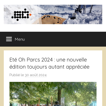
Aller
au
contenu
Club
Menu
de
Go
Eté Oh Parcs 2024 : une nouvelle
de
édition toujours autant appréciée
Publié le
30 août 2024
p
Grenoble
a
r
A
u
g