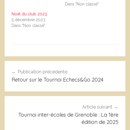
Dans "Non classé"
Noël du club 2023
5 décembre 2023
Dans "Non classé"
N
Navigation
o
Publication précédente
de
n
Retour sur le Tournoi Echecs&Go 2024
c
l’article
l
a
s
Article suivant
s
Tournoi inter-écoles de Grenoble : La 1ère
é
édition de 2025