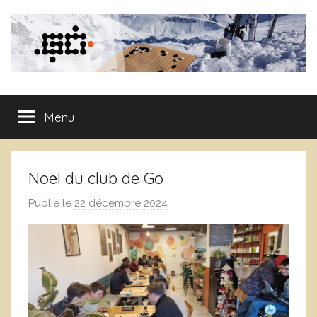
Aller
au
contenu
Club
Menu
de
Go
Noël du club de Go
de
Publié le
22 décembre 2024
p
a
Grenoble
r
W
a
r
r