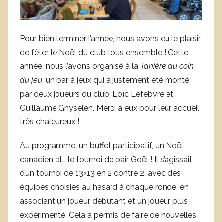
e
n
A
Pour bien terminer l’année, nous avons eu le plaisir
i
de fêter le Noël du club tous ensemble ! Cette
m
année, nous l’avons organisé à la
Tanière au coin
du jeu
, un bar à jeux qui a justement été monté
par deux joueurs du club, Loïc Lefebvre et
Guillaume Ghyselen. Merci à eux pour leur accueil
très chaleureux !
Au programme, un buffet participatif, un Noël
canadien et… le tournoi de pair Goël ! Il s’agissait
d’un tournoi de 13×13 en 2 contre 2, avec des
équipes choisies au hasard à chaque ronde, en
associant un joueur débutant et un joueur plus
expérimenté. Cela a permis de faire de nouvelles