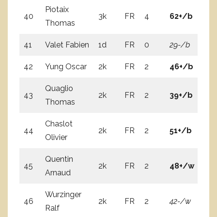
Piotaix
40
3k
FR
4
62+/b
5
Thomas
41
Valet Fabien
1d
FR
0
29-/b
33
42
Yung Oscar
2k
FR
2
46+/b
4
Quaglio
43
2k
FR
2
39+/b
38
Thomas
Chaslot
44
2k
FR
2
51+/b
35
Olivier
Quentin
45
2k
FR
2
48+/w
42
Arnaud
Wurzinger
46
2k
FR
2
42-/w
4
Ralf