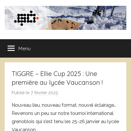
Aller
au
contenu
Club
Menu
de
Go
TIGGRE – Ellie Cup 2025 : Une
de
première au lycée Vaucanson !
Publié le
7 février 2025
p
Grenoble
a
Nouveau lieu, nouveau format, nouvel éclairage…
r
Revenons un peu sur notre tournoi international
W
grenoblois qui s’est tenu les 25-26 janvier au lycée
a
Vaucanson.
r