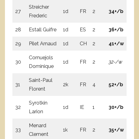
Streicher
27
1d
FR
2
34+/b
21
Frederic
28
Estall Guifre
1d
ES
2
36+/b
14
29
Pilet Arnaud
1d
CH
2
41+/w
23
Cornuejols
30
1d
FR
2
32-/w
22
Dominique
Saint-Paul
31
2k
FR
4
52+/b
3
Florent
Syrotkin
32
1d
IE
1
30+/b
19
Larion
Menard
33
1k
FR
2
35+/w
4
Clement