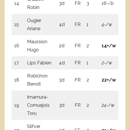
14
3d
FR
3
16-/b
2
Robin
Ougier
15
4d
FR
1
4-/w
2
Ariane
Maussion
16
2d
FR
2
14+/w
9-
Hugo
17
Lips Fabien
4d
FR
1
2-/w
12
Robichon
18
3d
FR
2
22+/w
6-
Benoit
Imamura-
19
Cornuejols
3d
FR
2
24-/w
3
Toru
Silfver