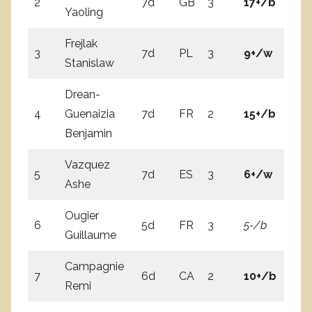
2
7d
GB
3
17+/b
7
Yaoling
Frejlak
3
7d
PL
3
9+/w
5
Stanislaw
Drean-
4
Guenaizia
7d
FR
2
15+/b
11
Benjamin
Vazquez
5
7d
ES
3
6+/w
3-
Ashe
Ougier
6
5d
FR
3
5-/b
1
Guillaume
Campagnie
7
6d
CA
2
10+/b
2-
Remi