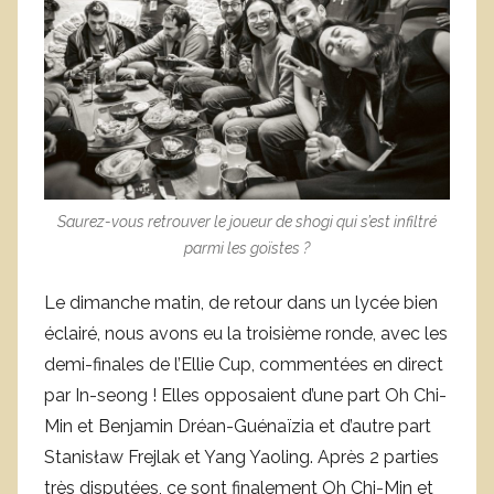
Saurez-vous retrouver le joueur de shogi qui s’est infiltré
parmi les goïstes ?
Le dimanche matin, de retour dans un lycée bien
éclairé, nous avons eu la troisième ronde, avec les
demi-finales de l’Ellie Cup, commentées en direct
par In-seong ! Elles opposaient d’une part Oh Chi-
Min et Benjamin Dréan-Guénaïzia et d’autre part
Stanisław Frejlak et Yang Yaoling. Après 2 parties
très disputées, ce sont finalement Oh Chi-Min et