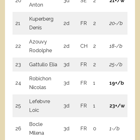
20
3d
SE
2
21+/w
10
Anton
Kuperberg
21
2d
FR
2
20-/b
2
Denis
Azouvy
22
2d
CH
2
18-/b
3
Rodolphe
23
Gattullo Elia
3d
FR
2
25-/b
2
Robichon
24
3d
FR
1
19+/b
15
Nicolas
Lefebvre
25
3d
FR
1
23+/w
0=
Loic
Bocle
26
3d
FR
0
1-/b
13
Milena