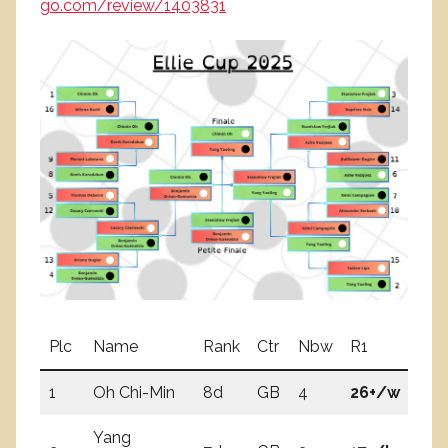
go.com/review/1403831
Plc
Name
Rank
Ctr
Nbw
R1
R
1
Oh Chi-Min
8d
GB
4
26+/w
8
Yang