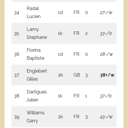
Radal
34
1d
FR
0
27-/w
0=
Lucien
Lamy
35
1k
FR
2
33-/b
4
Stephane
Fiorina
36
1d
FR
0
28-/w
0=
Baptiste
Englebert
37
2k
GB
3
38+/w
31
Gilles
Dartigues
38
1k
FR
1
37-/b
4
Julien
Williams
39
2k
FR
3
43-/w
5
Garry