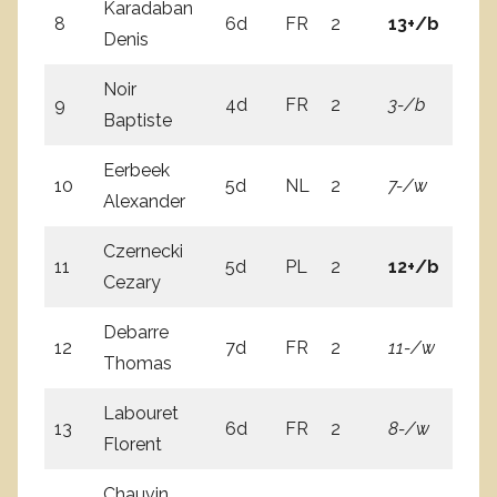
Karadaban
8
6d
FR
2
13+/b
1-
Denis
Noir
9
4d
FR
2
3-/b
1
Baptiste
Eerbeek
10
5d
NL
2
7-/w
2
Alexander
Czernecki
11
5d
PL
2
12+/b
4-
Cezary
Debarre
12
7d
FR
2
11-/w
1
Thomas
Labouret
13
6d
FR
2
8-/w
2
Florent
Chauvin