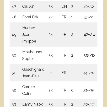
47
Qiu Xin
3k
CN
3
49-/b
5
48
Forel Erik
2k
FR
1
45-/b
5
Hueber
49
Jean-
3k
FR
2
47+/w
46
Philippe
Mouhounou
50
3k
FR
2
53+/b
5
Sophie
Gaschignard
51
2k
FR
1
44-/w
40
Jean-Paul
Carrere
52
2k
FR
0
31-/w
50
Colin
53
Lamy Naoki
3k
FR
2
50-/w
5