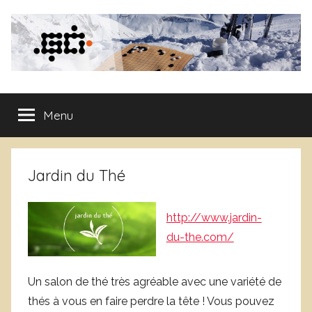
Aller
au
contenu
Club
Menu
de
Go
Jardin du Thé
de
http://www.jardin-
Grenoble
du-the.com/
Un salon de thé très agréable avec une variété de
thés à vous en faire perdre la tête ! Vous pouvez