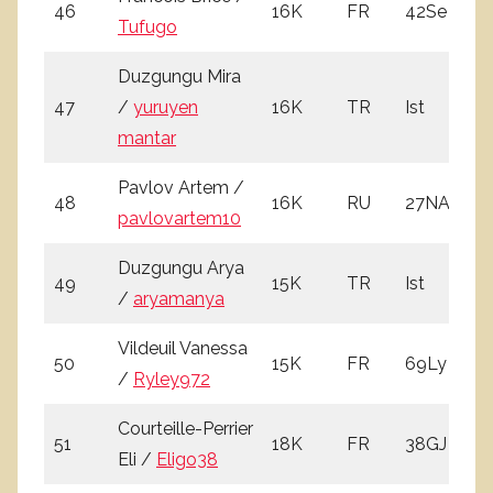
46
16K
FR
42Se
3
Tufugo
Duzgungu Mira
47
/
yuruyen
16K
TR
Ist
2
mantar
Pavlov Artem /
48
16K
RU
27NA
2
pavlovartem10
Duzgungu Arya
49
15K
TR
Ist
0
/
aryamanya
Vildeuil Vanessa
50
15K
FR
69Ly
0
/
Ryley972
Courteille-Perrier
51
18K
FR
38GJ
1
Eli /
Eligo38