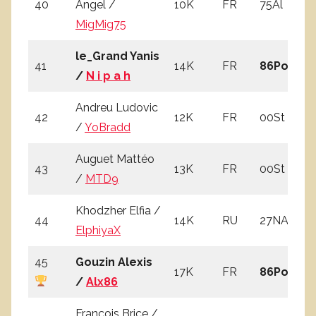
40
Angel /
10K
FR
75Al
0
MigMig75
le_Grand Yanis
41
14K
FR
86Po
4
/
N i p a h
Andreu Ludovic
42
12K
FR
00St
1
/
YoBradd
Auguet Mattéo
43
13K
FR
00St
2
/
MTD9
Khodzher Elfia /
44
14K
RU
27NA
2
ElphiyaX
45
Gouzin Alexis
17K
FR
86Po
5
/
Alx86
Francois Brice /