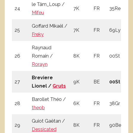
le Tâm_Loup /
24
7K
FR
35Re
3
Mifeu
Goffard Mikaël /
25
7K
FR
69Ly
2
Freky
Raynaud
26
Romain /
8K
FR
00St
3
Rorayn
Breviere
27
9K
BE
00St
4
Lionel /
Gruts
Barollet Théo /
28
6K
FR
38Gr
0
theob
Guiot Gaëtan /
29
8K
FR
90Be
2
Dessicated