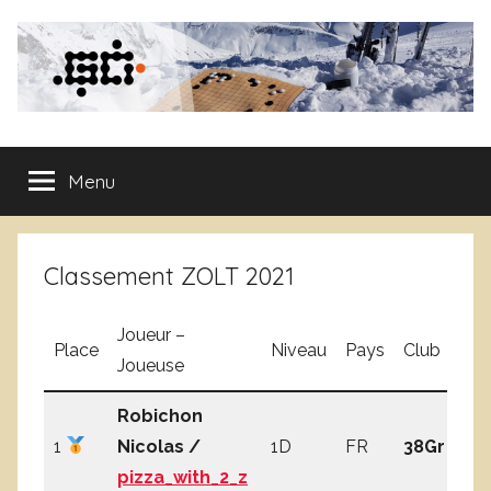
Aller
au
contenu
Club
Menu
de
Go
Classement ZOLT 2021
de
Joueur –
Place
Niveau
Pays
Club
N
Grenoble
Joueuse
Robichon
1
Nicolas /
1D
FR
38Gr
3
pizza_with_2_z