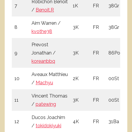
Robichon Benoit
7
1K
FR
38Gr
2
/
Benoit.R
Aim Warren /
8
3K
FR
38Gr
3
kvothe38
Prevost
9
Jonathan /
3K
FR
86Po
3
koreanbbq
Aveaux Matthieu
10
2K
FR
00St
1
/
Machyu
Vincent Thomas
11
3K
FR
00St
2
/
patewing
Ducos Joachim
12
4K
FR
31Ba
3
/
tokidokiyuki