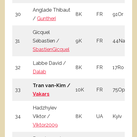
Anglade Thibaut
30
8K
FR
91Or
2
/
Guntheri
Gicquel
31
Sébastien /
9K
FR
44Na
3
SbastienGicquel
Labbe David /
32
8K
FR
17Ro
2
Dalab
Tran van-Kim /
33
10K
FR
75Op
4
Vakars
Hadzhyiev
34
Viktor /
8K
UA
Kyiv
1
Viktor2009