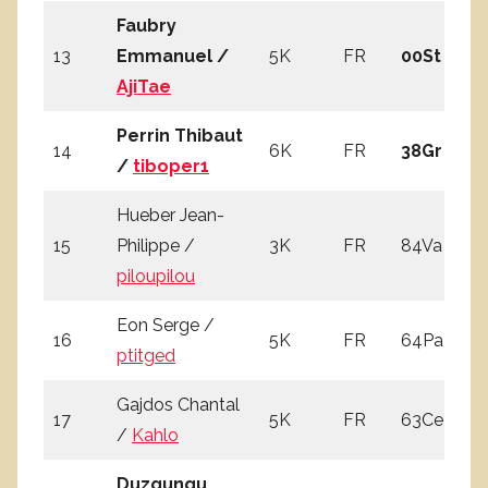
Faubry
13
Emmanuel /
5K
FR
00St
4
AjiTae
Perrin Thibaut
14
6K
FR
38Gr
4
/
tiboper1
Hueber Jean-
15
Philippe /
3K
FR
84Va
0
piloupilou
Eon Serge /
16
5K
FR
64Pa
2
ptitged
Gajdos Chantal
17
5K
FR
63Ce
2
/
Kahlo
Duzgungu