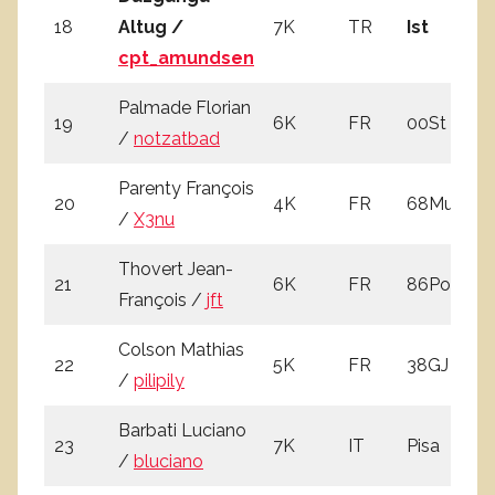
18
Altug /
7K
TR
Ist
4
cpt_amundsen
Palmade Florian
19
6K
FR
00St
3
/
notzatbad
Parenty François
20
4K
FR
68Mu
0
/
X3nu
Thovert Jean-
21
6K
FR
86Po
2
François /
jft
Colson Mathias
22
5K
FR
38GJ
1
/
pilipily
Barbati Luciano
23
7K
IT
Pisa
3
/
bluciano