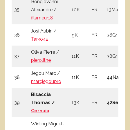
Bongiovanni
35
Alexandre /
10K
FR
13Ma
2
filameur18
Josi Aubin /
36
9K
FR
38Gr
1
Tarko42
Oliva Pierre /
37
11K
FR
38Gr
3
pierolithe
Jegou Marc /
38
11K
FR
44Na
2
marcjegoupro
Bisaccia
39
Thomas /
13K
FR
42Se
4
Cernuia
Winling Miguel-