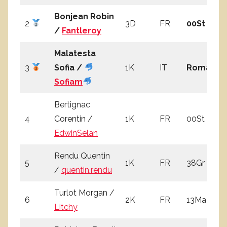
Bonjean Robin
2
3D
FR
00St
3
/
Fantleroy
Malatesta
3
Sofia /
1K
IT
Roma
3
Sofiam
Bertignac
4
Corentin /
1K
FR
00St
2
EdwinSelan
Rendu Quentin
5
1K
FR
38Gr
2
/
quentin.rendu
Turlot Morgan /
6
2K
FR
13Ma
3
Litchy