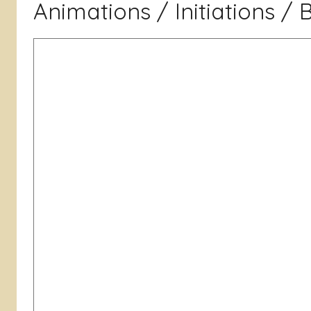
Animations / Initiations /
de
Grenoble