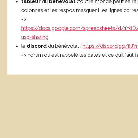
tableur
du
bénévolat
(tout le monde peut se raj
colonnes et les respos masquent les lignes cor
->
https://docs.google.com/spreadsheets/d/1Y
usp=sharing
le
discord
du bénévolat :
https://discord.gg/ffJ
-> Forum ou est rappelé les dates et ce qu’il faut f