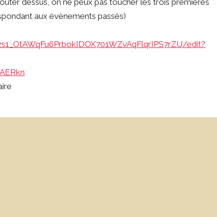
outer dessus, on ne peux pas toucher les trois premières
respondant aux évènements passés)
dD2s1_OtAWqFu6PrbokIDOX701WZvAqFlqrIPS7rZU/edit?
YrAERkn
aire