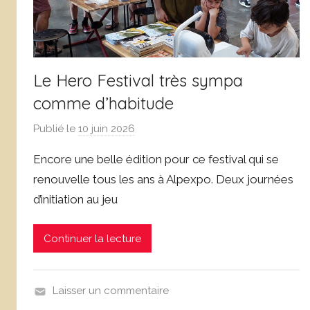
j
é
o
l
s
Le Hero Festival très sympa
comme d’habitude
Publié le
10 juin 2026
p
a
Encore une belle édition pour ce festival qui se
r
renouvelle tous les ans à Alpexpo. Deux journées
D
d’initiation au jeu
o
m
i
Continuer la lecture
n
i
q
Laisser un commentaire
u
N