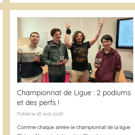
c
C
l
o
a
r
s
n
s
u
é
e
j
o
l
s
Championnat de Ligue : 2 podiums
et des perfs !
Publié le
16 avril 2026
p
a
Comme chaque année le championnat de la ligue
r