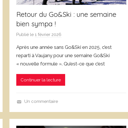
e
Retour du Go&Ski : une semaine
bien sympa !
Publié le
1 février 2026
p
a
Après une année sans Go&Ski en 2025, c’est
r
reparti à Vaujany pour une semaine Go&Ski
D
« nouvelle formule ». Qu’est-ce que c’est
o
m
i
Continuer la lecture
n
i
q
Un commentaire
u
N
e
o
C
n