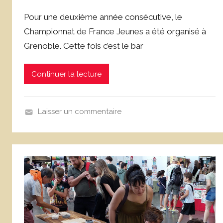
a
Pour une deuxième année consécutive, le
r
Championnat de France Jeunes a été organisé à
D
Grenoble. Cette fois c’est le bar
o
m
i
Continuer la lecture
n
i
q
Laisser un commentaire
u
N
e
o
C
n
o
c
r
l
n
a
u
s
e
s