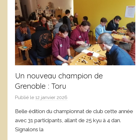
c
l
a
s
s
é
Un nouveau champion de
Grenoble : Toru
Publié le
12 janvier 2026
p
a
Belle édition du championnat de club cette année
r
avec 31 participants, allant de 25 kyu à 4 dan.
D
Signalons la
o
m