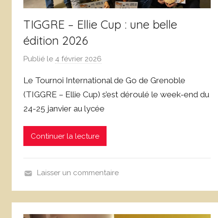
TIGGRE – Ellie Cup : une belle
édition 2026
Publié le
4 février 2026
p
a
Le Tournoi International de Go de Grenoble
r
(TIGGRE – Ellie Cup) s’est déroulé le week-end du
W
24-25 janvier au lycée
a
r
r
Continuer la lecture
e
n
A
Laisser un commentaire
i
N
m
o
n