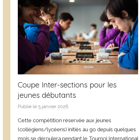
o
c
r
l
n
a
u
s
e
s
j
é
o
l
s
Coupe Inter-sections pour les
jeunes débutants
Publié le
5 janvier 2026
p
a
Cette compétition réservée aux jeunes
r
(collégiens/lycéens) initiés au go depuis quelques
D
mois se déroulera pendant le Tournoi International
o