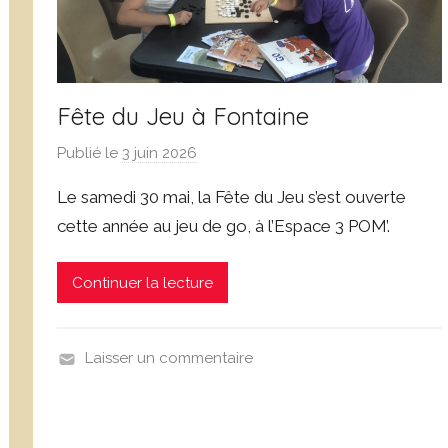
o
é
l
s
Fête du Jeu à Fontaine
Publié le
3 juin 2026
p
a
Le samedi 30 mai, la Fête du Jeu s’est ouverte
r
cette année au jeu de go, à l’Espace 3 POM’.
D
o
Continuer la lecture
m
i
n
Laisser un commentaire
i
N
q
o
u
n
e