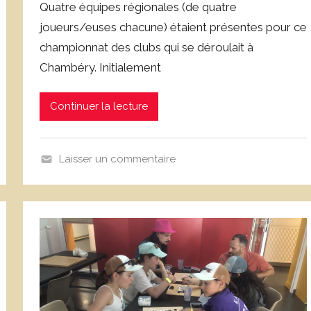
Quatre équipes régionales (de quatre
r
joueurs/euses chacune) étaient présentes pour ce
D
championnat des clubs qui se déroulait à
o
Chambéry. Initialement
m
i
n
Continuer la lecture
i
q
u
Laisser un commentaire
e
N
C
o
o
n
r
c
n
l
u
a
e
s
j
s