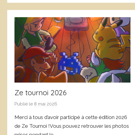
e
o
C
n
o
c
r
l
n
a
u
s
e
s
j
é
o
l
s
Ze tournoi 2026
Publié le
8 mai 2026
p
a
Merci à tous d’avoir participé à cette édition 2026
r
de Ze Tournoi !Vous pouvez retrouver les photos
T
prises pendant le