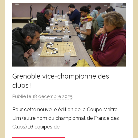
n
C
c
o
l
r
a
n
s
u
s
e
é
j
o
l
Grenoble vice-championne des
s
clubs !
Publié le
18 décembre 2025
p
a
Pour cette nouvelle édition de la Coupe Maître
r
Lim (autre nom du championnat de France des
D
Clubs) 16 équipes de
o
m