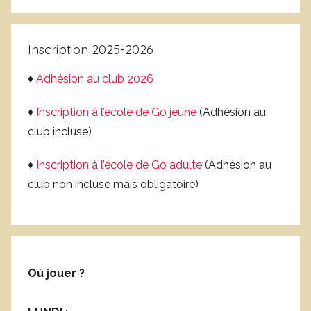
u
Recherc
:
s
e
é
j
Inscription 2025-2026
o
l
♦
Adhésion au club 2026
s
♦
Inscription à l’école de Go jeune
(Adhésion au
club incluse)
♦
Inscription à l’école de Go adulte
(Adhésion au
club non incluse mais obligatoire)
Où jouer ?