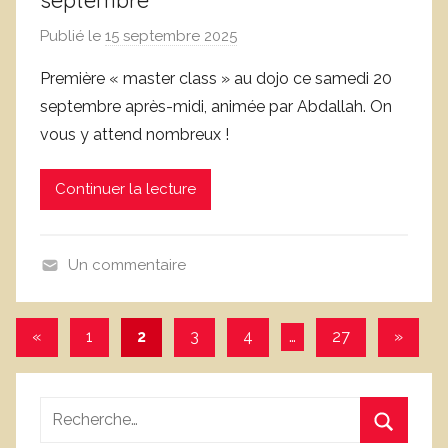
septembre
c
Publié le
15 septembre 2025
p
e
a
Première « master class » au dojo ce samedi 20
r
septembre après-midi, animée par Abdallah. On
D
vous y attend nombreux !
o
m
Continuer la lecture
i
n
i
Un commentaire
q
N
u
o
e
Pagination
Publications
Articles
«
1
2
3
4
…
27
»
n
C
précédentes
suivant
des
c
o
l
r
publications
Recherche
a
n
pour
s