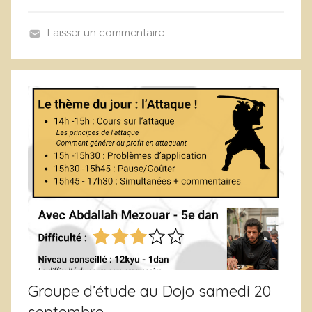
c
L
Laisser un commentaire
e
a
f
n
e
i
b
m
v
a
r
t
e
i
o
n
,
A
n
n
o
Groupe d’étude au Dojo samedi 20
n