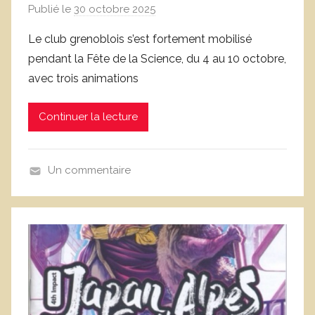
s
Publié le
30 octobre 2025
p
a
Le club grenoblois s’est fortement mobilisé
r
pendant la Fête de la Science, du 4 au 10 octobre,
D
avec trois animations
o
m
Continuer la lecture
i
n
i
Un commentaire
q
a
u
n
e
i
C
m
o
a
r
t
n
i
u