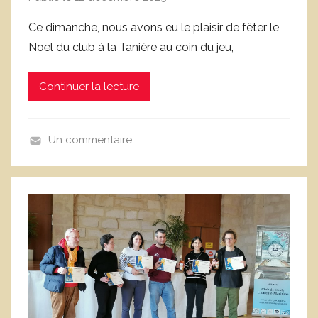
a
Ce dimanche, nous avons eu le plaisir de fêter le
r
Noël du club à la Tanière au coin du jeu,
W
a
Continuer la lecture
r
r
e
Un commentaire
n
N
A
o
i
n
m
c
l
a
s
s
é