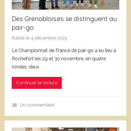
Des Grenoblois.es se distinguent au
pair-go
Publié le
4 décembre 2025
p
a
Le Championnat de France de pair-go a eu lieu à
r
Rochefort les 29 et 30 novembre, en quatre
D
rondes, deux
o
m
Continuer la lecture
i
n
i
Un commentaire
q
N
u
o
e
n
C