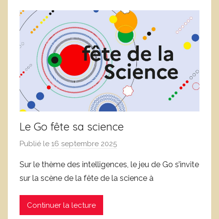
e
n
C
c
o
l
r
a
n
s
u
s
e
é
j
o
l
Le Go fête sa science
s
Publié le
16 septembre 2025
p
a
Sur le thème des intelligences, le jeu de Go s’invite
r
sur la scène de la fête de la science à
L
o
Continuer la lecture
i