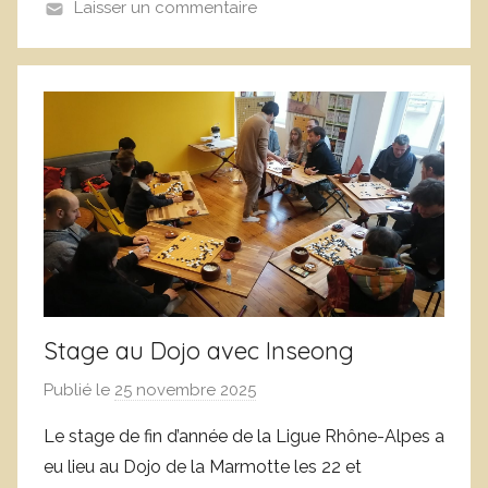
Laisser un commentaire
A
A
i
n
m
n
o
n
c
e
Stage au Dojo avec Inseong
Publié le
25 novembre 2025
p
a
Le stage de fin d’année de la Ligue Rhône-Alpes a
r
eu lieu au Dojo de la Marmotte les 22 et
D