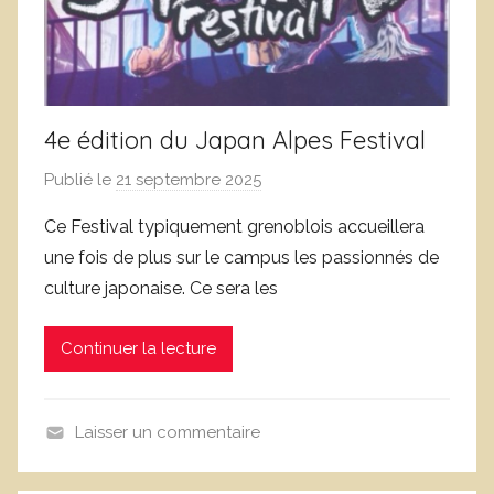
o
e
n
j
o
l
s
4e édition du Japan Alpes Festival
Publié le
21 septembre 2025
p
a
Ce Festival typiquement grenoblois accueillera
r
une fois de plus sur le campus les passionnés de
D
culture japonaise. Ce sera les
o
m
Continuer la lecture
i
n
i
Laisser un commentaire
q
N
u
o