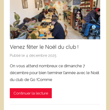
c
o
l
r
a
n
s
u
s
e
é
j
o
Venez fêter le Noël du club !
l
Publié le
4 décembre 2025
p
s
a
On vous attend nombreux ce dimanche 7
r
décembre pour bien terminer l’année avec le Noël
W
du club de Go !Comme
a
r
Continuer la lecture
r
e
n