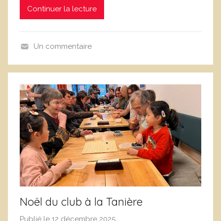
Continuer la lecture
i
n
i
Un commentaire
q
N
u
o
e
n
C
c
o
l
r
a
n
s
u
s
e
é
j
o
l
Noël du club à la Tanière
s
Publié le
12 décembre 2025
p