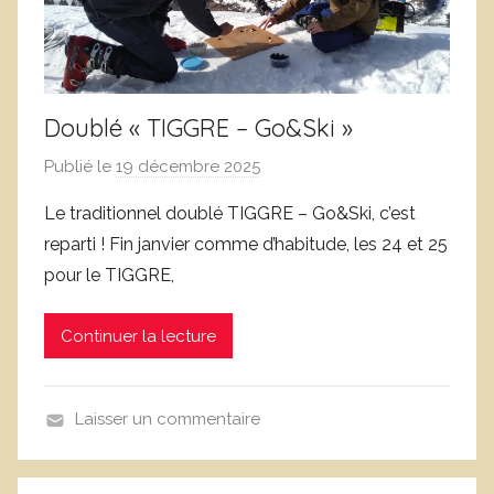
Doublé « TIGGRE – Go&Ski »
Publié le
19 décembre 2025
p
a
Le traditionnel doublé TIGGRE – Go&Ski, c’est
r
reparti ! Fin janvier comme d’habitude, les 24 et 25
D
pour le TIGGRE,
o
m
Continuer la lecture
i
n
i
Laisser un commentaire
q
N
u
o
e