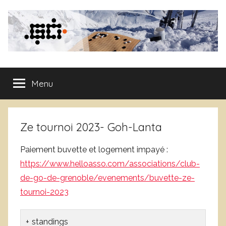
Aller
au
contenu
Club
Menu
de
Go
Ze tournoi 2023- Goh-Lanta
de
Paiement buvette et logement impayé :
Grenoble
https://www.helloasso.com/associations/club-
de-go-de-grenoble/evenements/buvette-ze-
tournoi-2023
standings