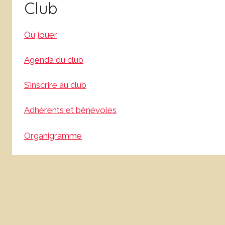
Club
de
Où jouer
Grenoble
Agenda du club
S’inscrire au club
Adhérents et bénévoles
Organigramme