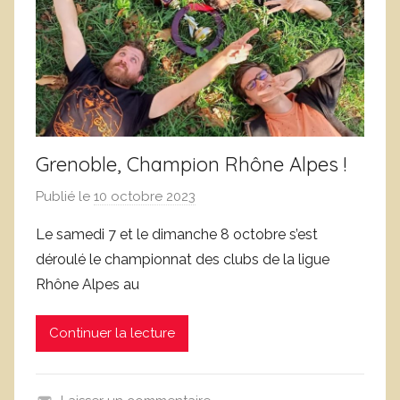
Grenoble, Champion Rhône Alpes !
Publié le
10 octobre 2023
p
a
Le samedi 7 et le dimanche 8 octobre s’est
r
déroulé le championnat des clubs de la ligue
L
Rhône Alpes au
o
i
Continuer la lecture
c
L
e