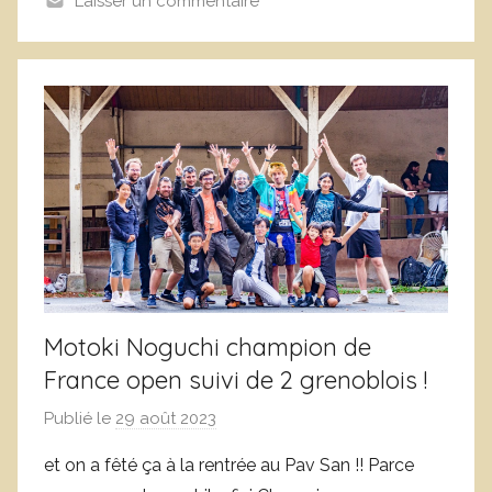
Laisser un commentaire
f
B
e
i
b
l
v
a
r
n
e
Motoki Noguchi champion de
France open suivi de 2 grenoblois !
Publié le
29 août 2023
p
a
et on a fêté ça à la rentrée au Pav San !! Parce
r