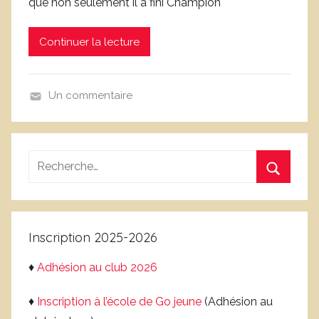
que non seulement il a fini Champion
L
o
Continuer la lecture
i
c
L
Un commentaire
e
B
f
l
e
o
b
Recherche
g
v
pour
,
Recherc
r
:
N
e
a
Inscription 2025-2026
t
i
♦
Adhésion au club 2026
o
n
♦
Inscription à l’école de Go jeune
(Adhésion au
a