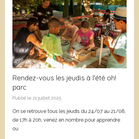
m
v
a
r
t
e
i
o
n
,
A
n
n
Rendez-vous les jeudis à l’été oh!
o
parc
n
Publié le
21 juillet 2025
p
c
a
e
On se retrouve tous les jeudis du 24/07 au 21/08,
r
de 17h à 20h, venez en nombre pour apprendre
L
ou
o
i