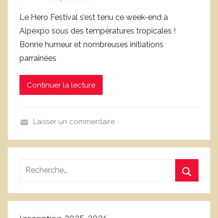
a
Le Hero Festival s’est tenu ce week-end à
r
Alpexpo sous des températures tropicales !
c
Bonne humeur et nombreuses initiations
l
parrainées
u
b
Continuer la lecture
g
o
g
Laisser un commentaire
r
B
e
i
n
l
o
Recherche
a
b
pour
n
l
Recherc
:
e