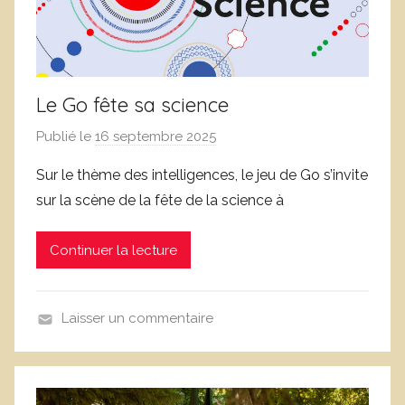
Le Go fête sa science
Publié le
16 septembre 2025
p
a
Sur le thème des intelligences, le jeu de Go s’invite
r
sur la scène de la fête de la science à
L
o
Continuer la lecture
i
c
L
Laisser un commentaire
e
a
f
n
e
i
b