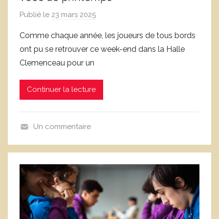
Publié le
23 mars 2025
p
a
Comme chaque année, les joueurs de tous bords
r
ont pu se retrouver ce week-end dans la Halle
D
Clemenceau pour un
o
m
Continuer la lecture
i
n
i
Un commentaire
q
N
u
o
e
n
C
c
o
l
r
a
n
s
u