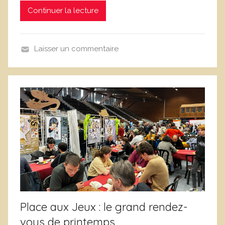
Continuer la lecture
c
L
e
Laisser un commentaire
f
A
e
n
b
n
v
o
r
n
e
c
e
,
B
l
o
Place aux Jeux : le grand rendez-
g
vous de printemps