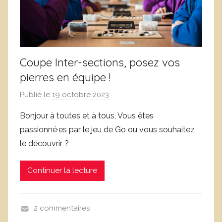
s
e
é
j
o
l
Coupe Inter-sections, posez vos
s
pierres en équipe !
Publié le
19 octobre 2023
p
a
Bonjour à toutes et à tous, Vous êtes
r
passionné·es par le jeu de Go ou vous souhaitez
L
le découvrir ?
o
i
Continuer la lecture
c
L
e
2 commentaires
f
A