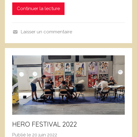
i
Continuer la lecture
c
L
e
Laisser un commentaire
f
B
e
l
b
o
v
g
r
e
HERO FESTIVAL 2022
Publié le
20 juin 2022
p