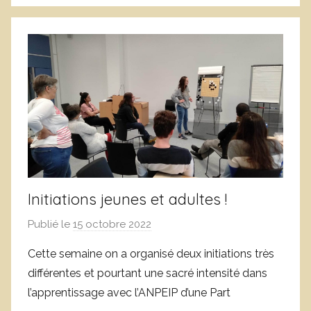
e
n
b
n
v
o
r
n
e
c
e
Initiations jeunes et adultes !
Publié le
15 octobre 2022
p
a
Cette semaine on a organisé deux initiations très
r
différentes et pourtant une sacré intensité dans
L
l’apprentissage avec l’ANPEIP d’une Part
o