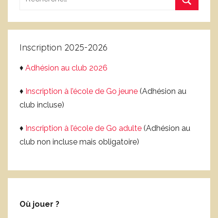
c
o
pour
l
Recherc
b
:
a
l
s
e
Inscription 2025-2026
s
é
♦
Adhésion au club 2026
♦
Inscription à l’école de Go jeune
(Adhésion au
club incluse)
♦
Inscription à l’école de Go adulte
(Adhésion au
club non incluse mais obligatoire)
Où jouer ?