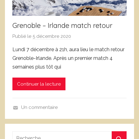
Grenoble – Irlande match retour
Publié le
5 décembre 2020
p
a
Lundi 7 décembre à 21h, aura lieu le match retour
r
Grenoble-Irlande. Après un premier match 4
c
semaines plus tôt qui
l
u
Continuer la lecture
b
g
o
Un commentaire
g
N
r
o
e
n
n
Recherche