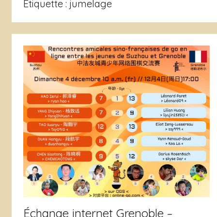
Étiquette :
jumelage
de
Grenoble
Échange internet Grenoble –