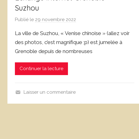
Suzhou
Publié le
29 novembre 2022
p
a
La ville de Suzhou, « Venise chinoise » (allez voir
r
des photos, c’est magnifique ;p) est jumelée à
L
Grenoble depuis de nombreuses
o
i
c
Continuer la lecture
L
e
f
Laisser un commentaire
e
A
b
n
v
n
r
o
e
n