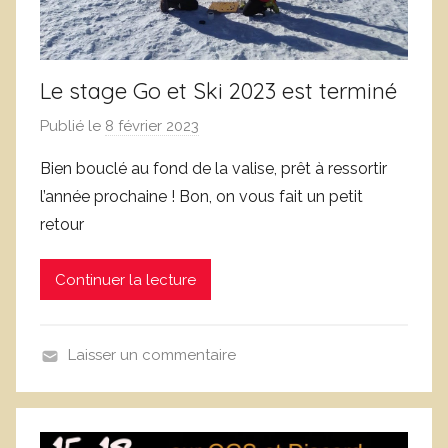
i
g
u
e
Le stage Go et Ski 2023 est terminé
Publié le
8 février 2023
p
a
Bien bouclé au fond de la valise, prêt à ressortir
r
l’année prochaine ! Bon, on vous fait un petit
L
retour
o
i
Continuer la lecture
c
L
e
Laisser un commentaire
f
B
e
i
b
l
v