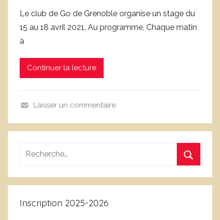
a
Le club de Go de Grenoble organise un stage du
r
15 au 18 avril 2021. Au programme, Chaque matin
c
à
l
u
Continuer la lecture
b
g
o
Laisser un commentaire
g
N
r
o
e
n
n
Recherche
c
o
pour
l
Recherc
b
:
a
l
s
e
Inscription 2025-2026
s
é