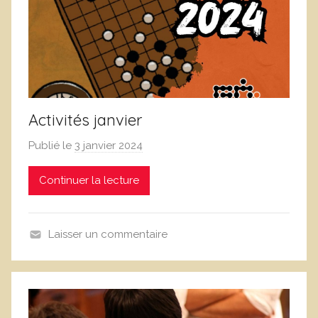
Activités janvier
Publié le
3 janvier 2024
p
a
Continuer la lecture
r
L
o
Laisser un commentaire
i
A
c
n
L
n
e
o
f