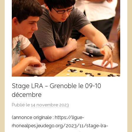
n
e
c
b
e
v
r
e
Stage LRA – Grenoble le 09-10
décembre
Publié le
14 novembre 2023
p
a
(annonce originale : https://ligue-
r
rhonealpes.jeudego.org/2023/11/stage-lra-
L