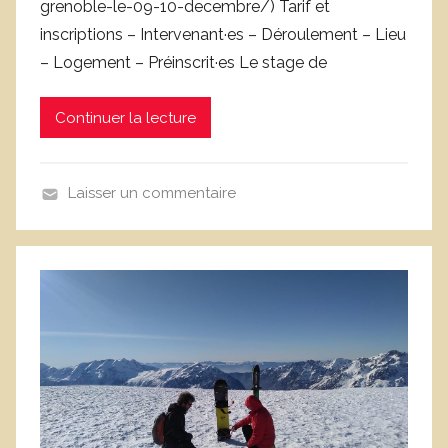
grenoble-le-09-10-decembre/) Tarif et
o
inscriptions – Intervenant·es – Déroulement – Lieu
i
– Logement – Préinscrit·es Le stage de
c
L
e
Continuer la lecture
f
e
Laisser un commentaire
b
A
v
n
r
n
e
o
n
c
e
,
L