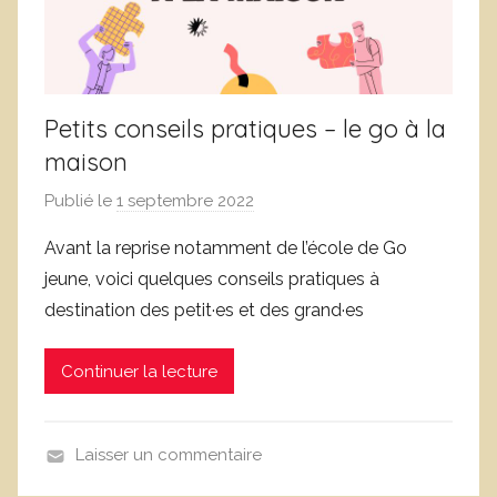
Petits conseils pratiques – le go à la
maison
Publié le
1 septembre 2022
p
a
Avant la reprise notamment de l’école de Go
r
jeune, voici quelques conseils pratiques à
L
destination des petit·es et des grand·es
o
i
Continuer la lecture
c
L
e
Laisser un commentaire
f
A
e