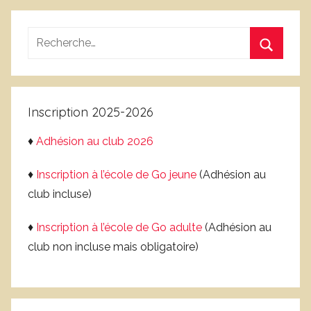
n
b
n
v
Recherche
o
r
pour
n
Recherc
e
:
c
e
Inscription 2025-2026
♦
Adhésion au club 2026
♦
Inscription à l’école de Go jeune
(Adhésion au
club incluse)
♦
Inscription à l’école de Go adulte
(Adhésion au
club non incluse mais obligatoire)