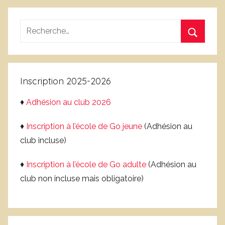
i
b
l
v
Recherche
a
r
pour
n
Recherc
e
:
,
B
Inscription 2025-2026
l
o
♦
Adhésion au club 2026
g
,
♦
Inscription à l’école de Go jeune
(Adhésion au
N
club incluse)
a
t
♦
Inscription à l’école de Go adulte
(Adhésion au
i
club non incluse mais obligatoire)
o
n
a