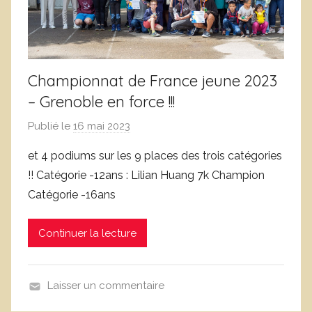
Championnat de France jeune 2023
– Grenoble en force !!!
Publié le
16 mai 2023
p
a
et 4 podiums sur les 9 places des trois catégories
r
!! Catégorie -12ans : Lilian Huang 7k Champion
L
Catégorie -16ans
o
i
Continuer la lecture
c
L
e
Laisser un commentaire
f
B
e