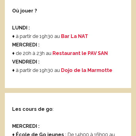
l
Où jouer ?
LUNDI :
♦ à partir de 19h30 au
Bar La NAT
MERCREDI :
♦ de 20h à 23h au
Restaurant le PAV SAN
VENDREDI :
♦ à partir de 19h30 au
Dojo de la Marmotte
Les cours de go
:
MERCREDI :
♦
École de Go jeunes
: De 14h00 à 16h00 au