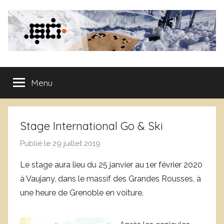
Aller
au
contenu
Club
Menu
de
Go
Stage International Go & Ski
de
Publié le
29 juillet 2019
p
a
Grenoble
Le stage aura lieu du 25 janvier au 1er février 2020
r
à Vaujany, dans le massif des Grandes Rousses, à
D
une heure de Grenoble en voiture.
o
m
i