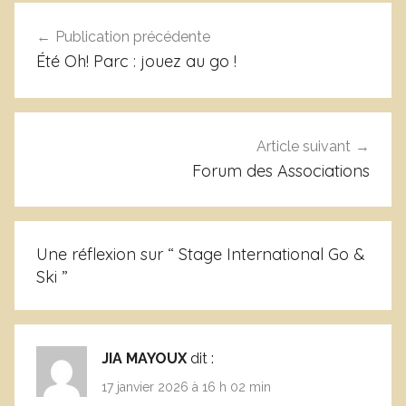
A
Navigation
n
Publication précédente
de
n
Été Oh! Parc : jouez au go !
o
l’article
n
c
e
Article suivant
Forum des Associations
Une réflexion sur “
Stage International Go &
Ski
”
JIA MAYOUX
dit :
17 janvier 2026 à 16 h 02 min