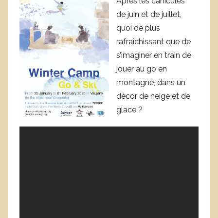
Après les canicules
n
de juin et de juillet,
i
quoi de plus
q
rafraîchissant que de
u
s’imaginer en train de
e
jouer au go en
C
montagne, dans un
o
décor de neige et de
r
glace ?
n
u
e
j
o
l
s