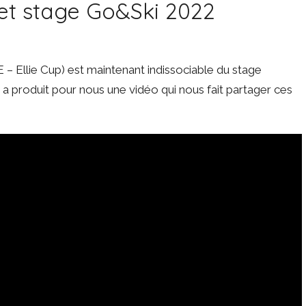
 et stage Go&Ski 2022
– Ellie Cup) est maintenant indissociable du stage
 a produit pour nous une vidéo qui nous fait partager ces