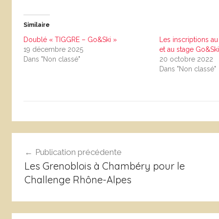
Similaire
Doublé « TIGGRE – Go&Ski »
Les inscriptions a
19 décembre 2025
et au stage Go&Ski
Dans "Non classé"
20 octobre 2022
Dans "Non classé"
N
Navigation
o
Publication précédente
n
de
Les Grenoblois à Chambéry pour le
c
l’article
Challenge Rhône-Alpes
l
a
s
s