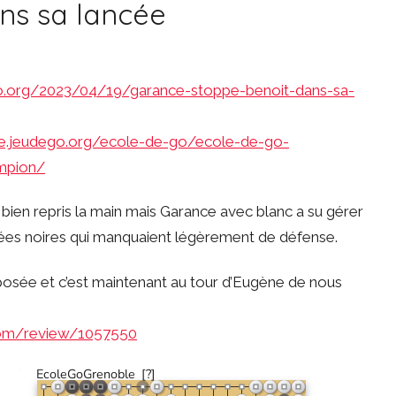
ns sa lancée
o.org/2023/04/19/garance-stoppe-benoit-dans-sa-
le.jeudego.org/ecole-de-go/ecole-de-go-
mpion/
 bien repris la main mais Garance avec blanc a su gérer
trées noires qui manquaient légèrement de défense.
posée et c’est maintenant au tour d’Eugène de nous
go.com/review/1057550