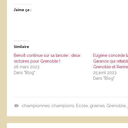
J’aime ça :
Similaire
Benoît continue sur sa lancée : deux
Eugène concède la
victoires pour Grenoble !
Garance qui rétablit
26 mars 2023
Grenoble et Renn
Dans "Blog"
25 avril 2023
Dans "Blog"
championnes
,
champions
,
Ecole
,
graines
,
Grenoble
,
B
l
Navigation
o