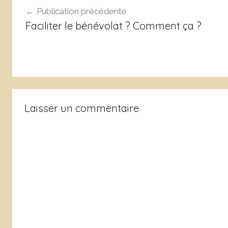
Publication précédente
g
de
Faciliter le bénévolat ? Comment ça ?
l’article
Laisser un commentaire