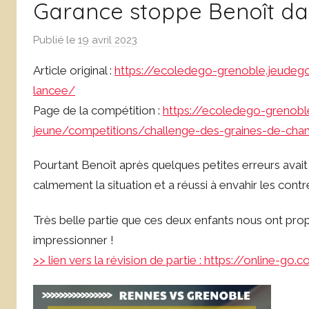
Garance stoppe Benoît da
de
Publié le
19 avril 2023
p
a
Grenoble
Article original :
https://ecoledego-grenoble.jeudeg
r
lancee/
L
Page de la compétition :
https://ecoledego-grenob
o
jeune/competitions/challenge-des-graines-de-cha
i
c
Pourtant Benoît après quelques petites erreurs avait
L
e
calmement la situation et a réussi à envahir les con
f
Très belle partie que ces deux enfants nous ont pro
e
b
impressionner !
v
>> lien vers la révision de partie : https://online-
r
e