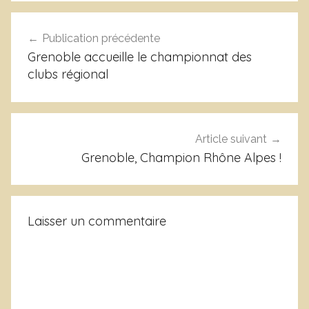
n
Navigation
o
Publication précédente
de
n
Grenoble accueille le championnat des
c
l’article
clubs régional
e
Article suivant
Grenoble, Champion Rhône Alpes !
Laisser un commentaire