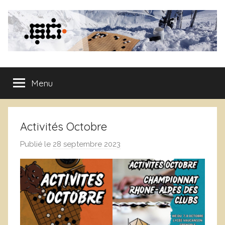
Aller
au
contenu
Club
Menu
de
Go
Activités Octobre
de
Publié le
28 septembre 2023
p
a
Grenoble
r
L
o
i
c