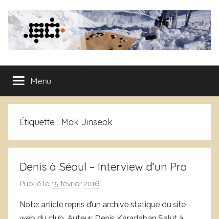
Aller
au
contenu
Club
Menu
de
Go
Étiquette :
Mok Jinseok
de
Grenoble
Denis à Séoul – Interview d’un Pro
Publié le
15 février 2016
p
a
Note: article repris d’un archive statique du site
r
web du club. Auteur: Denis Karadaban Salut à