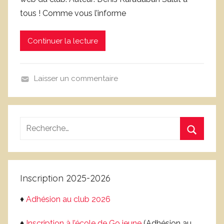
c
tous ! Comme vous l’informe
l
u
Continuer la lecture
b
g
o
Laisser un commentaire
g
N
r
o
e
n
n
Recherche
c
o
pour
l
Recherc
b
:
a
l
s
e
Inscription 2025-2026
s
é
♦
Adhésion au club 2026
♦
Inscription à l’école de Go jeune
(Adhésion au