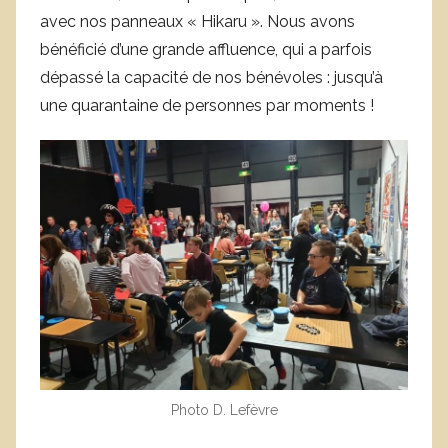
avec nos panneaux « Hikaru ». Nous avons
n
i
bénéficié d’une grande affluence, qui a parfois
q
dépassé la capacité de nos bénévoles : jusqu’à
u
une quarantaine de personnes par moments !
e
C
o
r
n
u
e
j
o
l
s
Photo D. Lefèvre