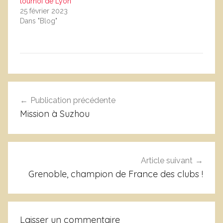
tournoi de Lyon
25 février 2023
Dans "Blog"
N
Navigation
o
Publication précédente
de
n
Mission à Suzhou
c
l’article
l
a
s
Article suivant
s
Grenoble, champion de France des clubs !
é
Laisser un commentaire