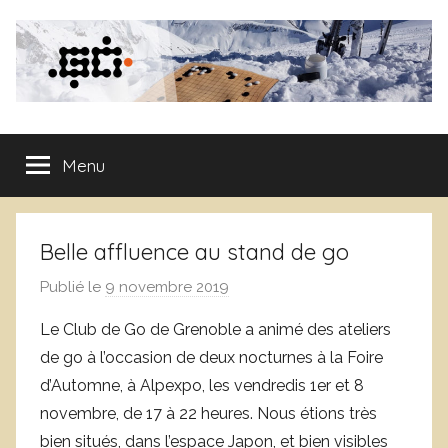
Aller
au
contenu
Club
Menu
de
Go
Belle affluence au stand de go
de
Publié le
9 novembre 2019
p
a
Grenoble
Le Club de Go de Grenoble a animé des ateliers
r
de go à l’occasion de deux nocturnes à la Foire
D
d’Automne, à Alpexpo, les vendredis 1er et 8
o
novembre, de 17 à 22 heures. Nous étions très
m
bien situés, dans l’espace Japon, et bien visibles
i