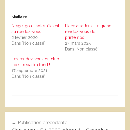
Similaire
Neige, go et soleil étaient
Place aux Jeux : le grand
au rendez-vous
rendez-vous de
2 février 2020
printemps
Dans "Non classé"
23 mars 2025
Dans "Non classé"
Les rendez-vous du club
: c’est reparti à fond !
17 septembre 2021
Dans "Non classé"
N
Navigation
o
Publication précédente
de
n