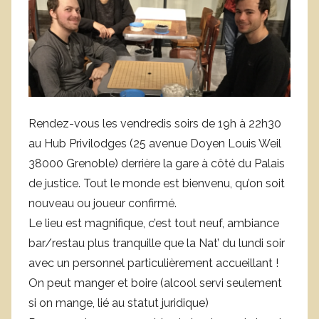
L
e
f
e
b
v
Rendez-vous les vendredis soirs de 19h à 22h30
r
au Hub Privilodges (25 avenue Doyen Louis Weil
e
38000 Grenoble) derrière la gare à côté du Palais
de justice. Tout le monde est bienvenu, qu’on soit
nouveau ou joueur confirmé.
Le lieu est magnifique, c’est tout neuf, ambiance
bar/restau plus tranquille que la Nat’ du lundi soir
avec un personnel particulièrement accueillant !
On peut manger et boire (alcool servi seulement
si on mange, lié au statut juridique)