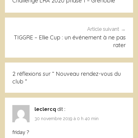
Challenge LRA 2020 phase 1 – Grenoble
c
l’article
l
a
s
Article suivant
s
TIGGRE – Ellie Cup : un événement à ne pas
é
rater
2 réflexions sur “
Nouveau rendez-vous du
club
”
leclercq
dit :
30 novembre 2019 à 0 h 40 min
friday ?