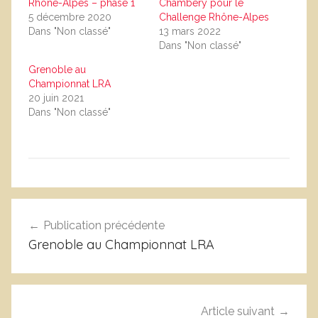
Rhône-Alpes – phase 1
Chambéry pour le
5 décembre 2020
Challenge Rhône-Alpes
Dans "Non classé"
13 mars 2022
Dans "Non classé"
Grenoble au
Championnat LRA
20 juin 2021
Dans "Non classé"
N
Navigation
o
Publication précédente
de
n
Grenoble au Championnat LRA
c
l’article
l
a
s
Article suivant