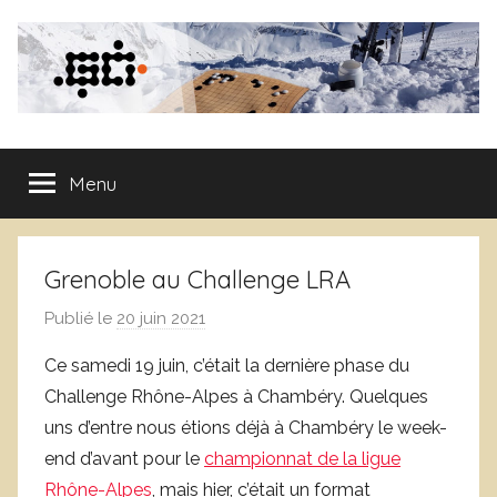
Aller
au
contenu
Club
Menu
de
Go
Grenoble au Challenge LRA
de
Publié le
20 juin 2021
p
a
Grenoble
Ce samedi 19 juin, c’était la dernière phase du
r
Challenge Rhône-Alpes à Chambéry. Quelques
c
uns d’entre nous étions déjà à Chambéry le week-
l
end d’avant pour le
championnat de la ligue
u
Rhône-Alpes
, mais hier, c’était un format
b